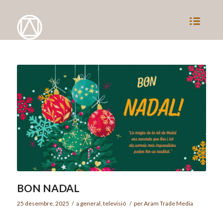
BON NADAL
25 desembre, 2025
/
a
general
,
televisió
/
per
Aram Trade Media