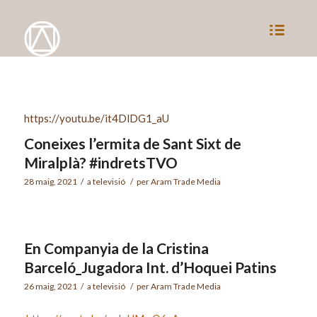
https://youtu.be/it4DlDG1_aU
Coneixes l’ermita de Sant Sixt de
Miralplà? #indretsTVO
28 maig, 2021
/
a
televisió
/
per
Aram Trade Media
En Companyia de la Cristina
Barceló_Jugadora Int. d’Hoquei Patins
26 maig, 2021
/
a
televisió
/
per
Aram Trade Media