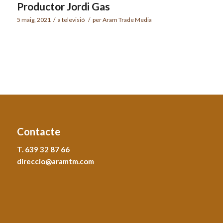
Productor Jordi Gas
5 maig, 2021
/
a
televisió
/
per
Aram Trade Media
Contacte
T. 639 32 87 66
direccio@aramtm.com