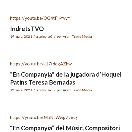
https://youtu.be/OG4tF_-YvvY
IndretsTVO
19 maig, 2021
/
a
televisió
/
per
Aram Trade Media
https://youtu.be/k17tdagAZhw
“En Companyia” de la jugadora d’Hoquei
Patins Teresa Bernadas
12 maig, 2021
/
a
televisió
/
per
Aram Trade Media
https://youtu.be/MhNLWwgZz6Q
“En Companyia” del Músic, Compositor i