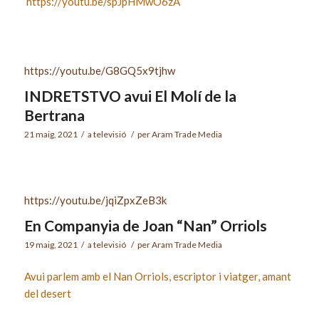
https://youtu.be/spJpHMwO6zA
https://youtu.be/G8GQ5x9tjhw
INDRETSTVO avui El Molí de la
Bertrana
21 maig, 2021
/
a
televisió
/
per
Aram Trade Media
https://youtu.be/jqiZpxZeB3k
En Companyia de Joan “Nan” Orriols
19 maig, 2021
/
a
televisió
/
per
Aram Trade Media
Avui parlem amb el Nan Orriols, escriptor i viatger, amant
del desert