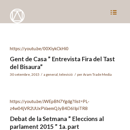
https://youtu.be/00XiykCkHi0
Gent de Casa ” Entrevista Fira del Tast
del Bisaura”
30 setembre, 2015
/
a
general
,
televisió
/
per
Aram Trade Media
https://youtu.be/JWEpBN7Ygdg?list=PL-
z4w04jVR2UUxPVaemQJyB4D6IlpiTR8
Debat de la Setmana ” Eleccions al
parlament 2015 ” 1a. part