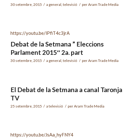
30 setembre, 2015
/
a
general
,
televisió
/
per
Aram Trade Media
https://youtu.be/lPfiT4c3jrA
Debat de la Setmana ” Eleccions
Parlament 2015″ 2a. part
30 setembre, 2015
/
a
general
,
televisió
/
per
Aram Trade Media
El Debat de la Setmana a canal Taronja
TV
25 setembre, 2015
/
a
televisió
/
per
Aram Trade Media
https://youtu.be/JsAa_hyFNY4