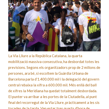
La Via Lliure a la República Catalana, la quarta
mobilització massiva consecutiva, ha desbordat totes les
previsions. Segons els organitzadors prop de 2 milions de
persones, ara bé, si escoltem la Guàrdia Urbana de
Barcelona parla d’1.400.000 mil i la delegació del govern
central rebaixa la xifra a 600.000 mil. Més enllà del ball
de xifres la Meridiana ha quedat totalment desbordada.
El punter va arribar a les portes de la Ciutadella, al punt
final del recorregut de la Via Lliure, pràcticament a les sis
tocades de la tarda. Van estar tres quarts d’hora de