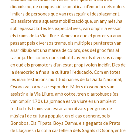
dinamisme, de composició cromàtica i d’emoció dels milers
i milers de persones que van resseguir el desplaçament.
Els assistents a aquesta mobilització que, un any més, ha
sobrepassat totes les expectatives, van omplir a vessar
els trams de la Via Lliure. A mesura que el punter va anar
passant pels diversos trams, els múltiples punterets van
anar dibuixant una marea de colors, des del groc fins al
taronja. Uns colors que simbolitzaven els diversos camps
en què els promotors d’un estat propi volen incidir. Des de
la democràcia fins a la cultura i l’educació. Com en totes
les manifestacions multitudinàries de la Diada Nacional,
Osona va tornar a respondre. Milers d’osonencs van
assistir a la Via Lliure, amb cotxe, tren o autobusos (es
van omplir 170). La jornada es va viure en un ambient
festiu i els trams van estar amenitzats per grups de
música i de cultura popular, en el cas osonenc, pels
Bonobos, Els Flipats, Boys Damm, els gegants de Prats
de Lluçanès i la colla castellera dels Sagals d’Osona, entre