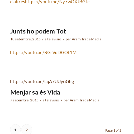
d’altreshttps://youtu.be/Ny7wOXJBGtc
Junts ho podem Tot
10 setembre, 2015
/
a
televisió
/
per
Aram Trade Media
https://youtu.be/RGrVuDGOt1M
https://youtu.be/LqA7UUyoGhg
Menjar sa és Vida
7 setembre, 2015
/
a
televisió
/
per
Aram Trade Media
1
2
Page 1 of 2