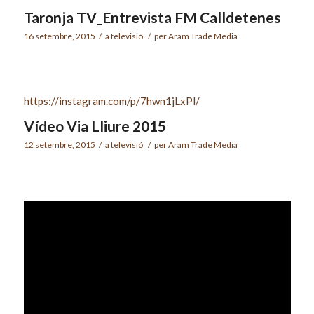
Taronja TV_Entrevista FM Calldetenes
16 setembre, 2015
/
a
televisió
/
per
Aram Trade Media
https://instagram.com/p/7hwn1jLxPl/
Vídeo Via Lliure 2015
12 setembre, 2015
/
a
televisió
/
per
Aram Trade Media