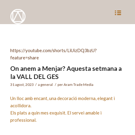
https://youtube.com/shorts/LiUizDQ3bzU?
feature=share
On anem a Menjar? Aquesta setmana a
la VALL DEL GES
31 agost, 2023
/
a
general
/
per
Aram Trade Media
Un lloc amb encant, una decoració moderna, elegant i
acollidora.
Els plats a quin mes exquisit. El servei amable i
professional.