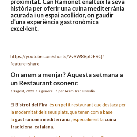
proximitat. Can Ramonet enalteix la seva
història per oferir una cuina mediterrània
acurada i un espai acollidor, on gaudir
d’una experiència gastronòmica
excel·lent.
https://youtube.com/shorts/Vv9W88pDERQ?
feature=share
On anem a menjar? Aquesta setmana a
un Restaurant osonenc
10 agost, 2023
/
a
general
/
per
Aram Trade Media
El Bistrot del Firal
és un petit restaurant que destaca per
la modernitat dels seus plats, que tenen com a base
la
gastronomia mediterrània
, especialment la
cuina
tradicional catalana.