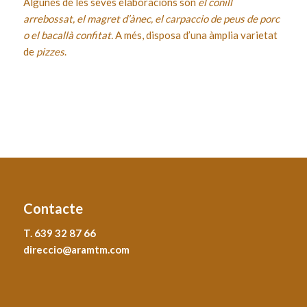
Algunes de les seves elaboracions són
el conill
arrebossat, el magret d’ànec, el carpaccio de peus de porc
o el bacallà confitat.
A més, disposa d’una àmplia varietat
de
pizzes
.
Contacte
T. 639 32 87 66
direccio@aramtm.com