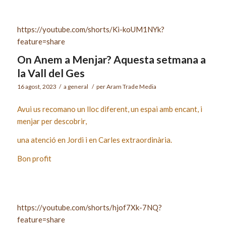
https://youtube.com/shorts/Ki-koUM1NYk?
feature=share
On Anem a Menjar? Aquesta setmana a
la Vall del Ges
16 agost, 2023
/
a
general
/
per
Aram Trade Media
Avui us recomano un lloc diferent, un espai amb encant, i
menjar per descobrir,
una atenció en Jordi i en Carles extraordinària.
Bon profit
https://youtube.com/shorts/hjof7Xk-7NQ?
feature=share