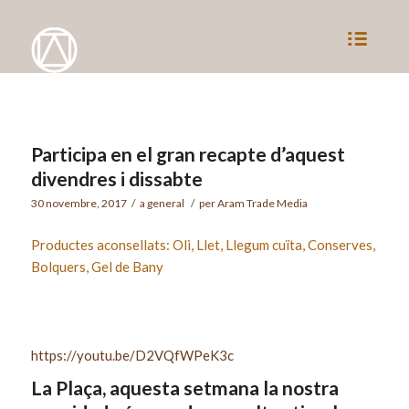
Participa en el gran recapte d’aquest
divendres i dissabte
30 novembre, 2017
/
a
general
/
per
Aram Trade Media
Productes aconsellats: Oli, Llet, Llegum cuïta, Conserves,
Bolquers, Gel de Bany
https://youtu.be/D2VQfWPeK3c
La Plaça, aquesta setmana la nostra