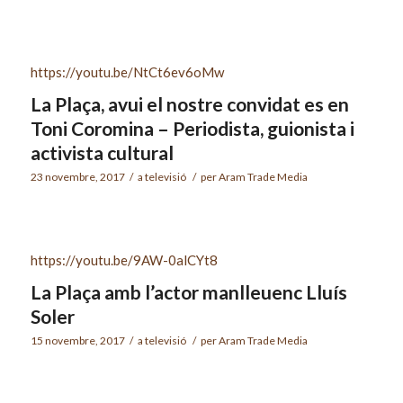
https://youtu.be/NtCt6ev6oMw
La Plaça, avui el nostre convidat es en
Toni Coromina – Periodista, guionista i
activista cultural
23 novembre, 2017
/
a
televisió
/
per
Aram Trade Media
https://youtu.be/9AW-0alCYt8
La Plaça amb l’actor manlleuenc Lluís
Soler
15 novembre, 2017
/
a
televisió
/
per
Aram Trade Media