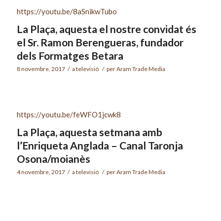
https://youtu.be/8aSnikwTubo
La Plaça, aquesta el nostre convidat és
el Sr. Ramon Berengueras, fundador
dels Formatges Betara
8 novembre, 2017
/
a
televisió
/
per
Aram Trade Media
https://youtu.be/feWFO1jcwk8
La Plaça, aquesta setmana amb
l’Enriqueta Anglada – Canal Taronja
Osona/moianès
4 novembre, 2017
/
a
televisió
/
per
Aram Trade Media