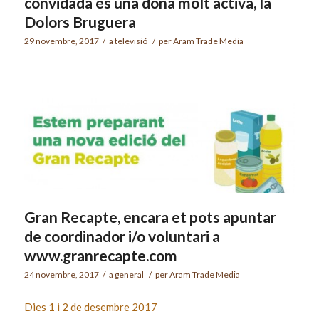
convidada és una dona molt activa, la
Dolors Bruguera
29 novembre, 2017
/
a
televisió
/
per
Aram Trade Media
Gran Recapte, encara et pots apuntar
de coordinador i/o voluntari a
www.granrecapte.com
24 novembre, 2017
/
a
general
/
per
Aram Trade Media
Dies 1 i 2 de desembre 2017