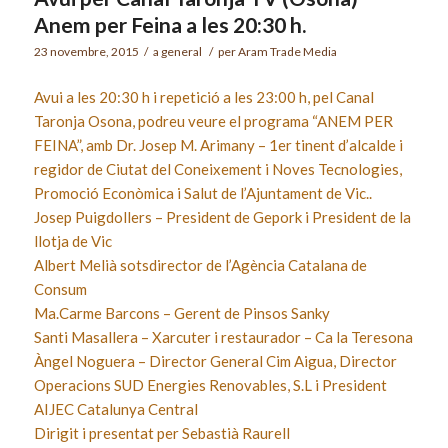
Anem per Feina a les 20:30 h.
23 novembre, 2015
/
a
general
/
per
Aram Trade Media
Avui a les 20:30 h i repetició a les 23:00 h, pel Canal
Taronja Osona, podreu veure el programa “ANEM PER
FEINA”, amb Dr. Josep M. Arimany – 1er tinent d’alcalde i
regidor de Ciutat del Coneixement i Noves Tecnologies,
Promoció Econòmica i Salut de l’Ajuntament de Vic..
Josep Puigdollers – President de Gepork i President de la
llotja de Vic
Albert Melià sotsdirector de l’Agència Catalana de
Consum
Ma.Carme Barcons – Gerent de Pinsos Sanky
Santi Masallera – Xarcuter i restaurador – Ca la Teresona
Àngel Noguera – Director General Cim Aigua, Director
Operacions SUD Energies Renovables, S.L i President
AIJEC Catalunya Central
Dirigit i presentat per Sebastià Raurell