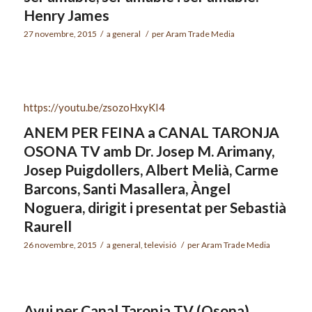
Henry James
27 novembre, 2015
/
a
general
/
per
Aram Trade Media
https://youtu.be/zsozoHxyKI4
ANEM PER FEINA a CANAL TARONJA
OSONA TV amb Dr. Josep M. Arimany,
Josep Puigdollers, Albert Melià, Carme
Barcons, Santi Masallera, Àngel
Noguera, dirigit i presentat per Sebastià
Raurell
26 novembre, 2015
/
a
general
,
televisió
/
per
Aram Trade Media
Avui per Canal Taronja TV (Osona)