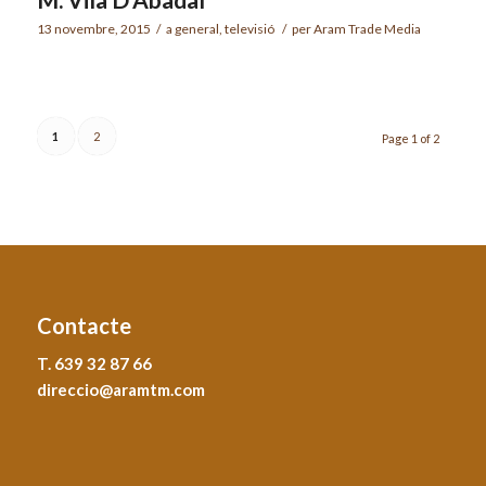
13 novembre, 2015
/
a
general
,
televisió
/
per
Aram Trade Media
1
2
Page 1 of 2
Contacte
T. 639 32 87 66
direccio@aramtm.com