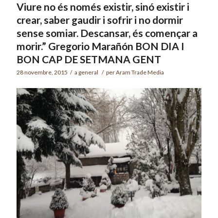
Viure no és només existir, sinó existir i
crear, saber gaudir i sofrir i no dormir
sense somiar. Descansar, és començar a
morir.” Gregorio Marañón BON DIA I
BON CAP DE SETMANA GENT
28 novembre, 2015
/
a
general
/
per
Aram Trade Media