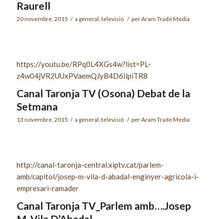
Raurell
20 novembre, 2015
/
a
general
,
televisió
/
per
Aram Trade Media
https://youtu.be/RPq0L4XGs4w?list=PL-
z4w04jVR2UUxPVaemQJyB4D6IlpiTR8
Canal Taronja TV (Osona) Debat de la
Setmana
13 novembre, 2015
/
a
general
,
televisió
/
per
Aram Trade Media
http://canal-taronja-central.xiptv.cat/parlem-
amb/capitol/josep-m-vila-d-abadal-enginyer-agricola-i-
empresari-ramader
Canal Taronja TV_Parlem amb….Josep
M. Vila D’Abadal