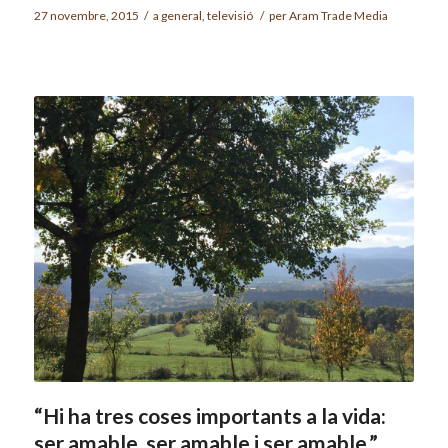
27 novembre, 2015
/
a
general
,
televisió
/
per
Aram Trade Media
“Hi ha tres coses importants a la vida:
ser amable, ser amable i ser amable.”