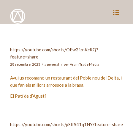
https://youtube.com/shorts/OEw2fznKcRQ?
feature=share
28 setembre, 2023
/
a
general
/
per
Aram Trade Media
Avui us recomano un restaurant del Poble nou del Delta, i
que fan els millors arrossos a la brasa.
El Patí de d’Agustí
https://youtube.com/shorts/pSIfS41q1NY?feature=share