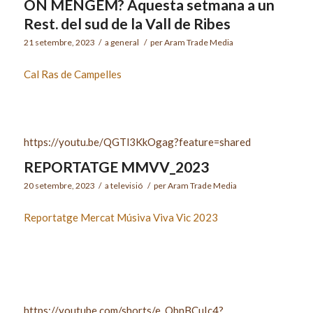
ON MENGEM? Aquesta setmana a un
Rest. del sud de la Vall de Ribes
21 setembre, 2023
/
a
general
/
per
Aram Trade Media
Cal Ras de Campelles
https://youtu.be/QGTl3KkOgag?feature=shared
REPORTATGE MMVV_2023
20 setembre, 2023
/
a
televisió
/
per
Aram Trade Media
Reportatge Mercat Músiva Viva Vic 2023
https://youtube.com/shorts/e_QbnBCuIc4?