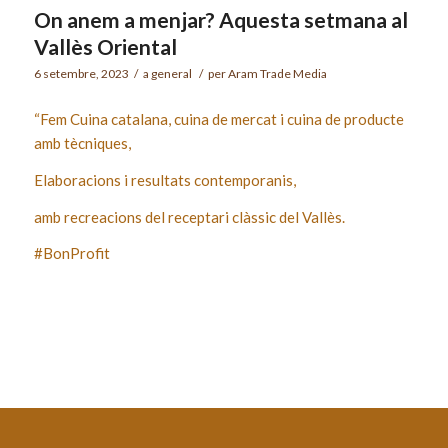
On anem a menjar? Aquesta setmana al
Vallès Oriental
6 setembre, 2023
/
a
general
/
per
Aram Trade Media
“Fem Cuina catalana, cuina de mercat i cuina de producte
amb tècniques,
Elaboracions i resultats contemporanis,
amb recreacions del receptari clàssic del Vallès.
#BonProfit