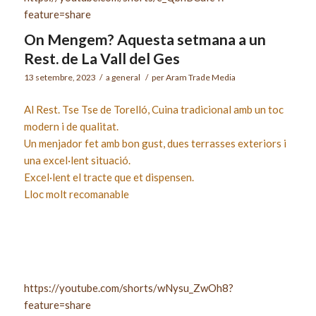
feature=share
On Mengem? Aquesta setmana a un
Rest. de La Vall del Ges
13 setembre, 2023
/
a
general
/
per
Aram Trade Media
Al Rest. Tse Tse de Torelló, Cuina tradicional amb un toc
modern i de qualitat.
Un menjador fet amb bon gust, dues terrasses exteriors i
una excel·lent situació.
Excel·lent el tracte que et dispensen.
Lloc molt recomanable
https://youtube.com/shorts/wNysu_ZwOh8?
feature=share