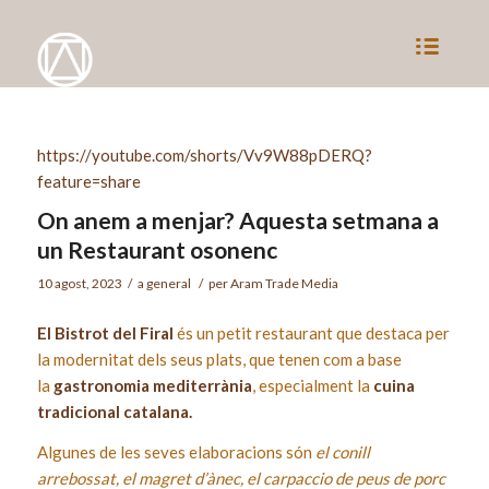
https://youtube.com/shorts/Vv9W88pDERQ?
feature=share
On anem a menjar? Aquesta setmana a
un Restaurant osonenc
10 agost, 2023
/
a
general
/
per
Aram Trade Media
El Bistrot del Firal
és un petit restaurant que destaca per
la modernitat dels seus plats, que tenen com a base
la
gastronomia mediterrània
, especialment la
cuina
tradicional catalana.
Algunes de les seves elaboracions són
el conill
arrebossat, el magret d’ànec, el carpaccio de peus de porc