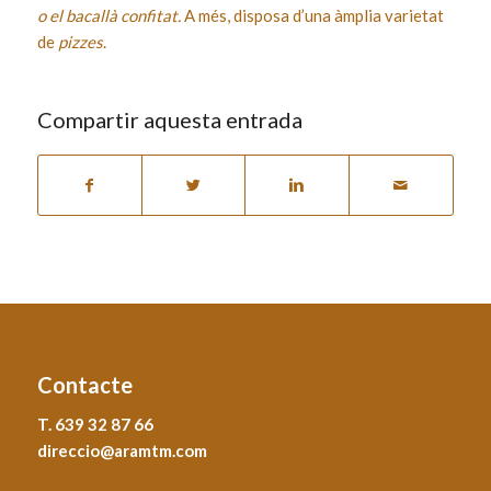
o el bacallà confitat.
A més, disposa d’una àmplia varietat
de
pizzes
.
Compartir aquesta entrada
Contacte
T. 639 32 87 66
direccio@aramtm.com