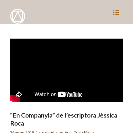
“En Companyia” de l’escriptora Jèssica
Roca
24 gener, 2019
/
a
televisió
/
per
Aram Trade Media