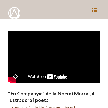
“En Companyia” de la Noemí Morral, il-
lustradora i poeta
17 gener, 2019
/
a
televisió
/
per
Aram Trade Media