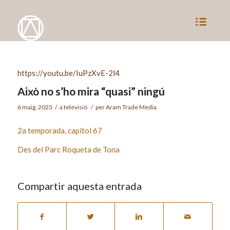
https://youtu.be/IuPzXvE-2l4
Això no s’ho mira “quasi” ningú
6 maig, 2023
/
a
televisió
/
per
Aram Trade Media
2a temporada, capítol 67
Des del Parc Roqueta de Tona
Compartir aquesta entrada