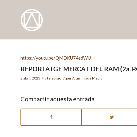
https://youtu.be/QMDKU74sdWU
REPORTATGE MERCAT DEL RAM (2a. P
2 abril, 2023
/
a
televisió
/
per
Aram Trade Media
Compartir aquesta entrada