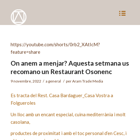
https://youtube.com/shorts/0rb2_XAtIcM?
feature=share
On anem a menjar? Aquesta setmana us
recomano un Restaurant Osonenc
9 novembre, 2022
/
a
general
/
per
Aram Trade Media
Es tracta del Rest. Casa Bardaguer_Casa Vostra a
Folgueroles
Un lloc amb un encant especial, cuina mediterrània i molt
casolana,
productes de proximitat i amb el toc personal d’en Cesc, i