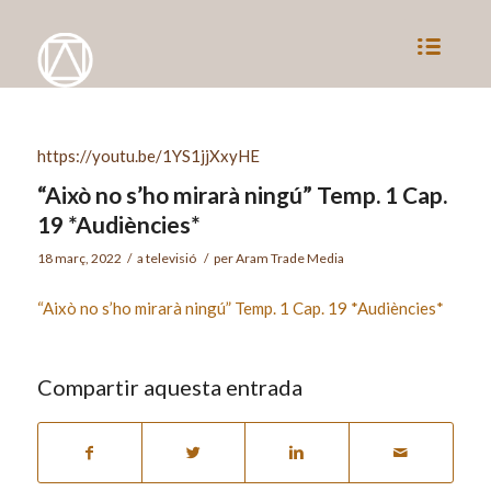
https://youtu.be/1YS1jjXxyHE
“Això no s’ho mirarà ningú” Temp. 1 Cap.
19 *Audiències*
18 març, 2022
/
a
televisió
/
per
Aram Trade Media
“Això no s’ho mirarà ningú” Temp. 1 Cap. 19 *Audiències*
Compartir aquesta entrada