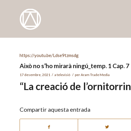
https://youtu.be/Ldse9tzmsdg
Això no s’ho mirarà ningú_temp. 1 Cap. 7
17 desembre, 2021
/
a
televisió
/
per
Aram Trade Media
“La creació de l’ornitorri
Compartir aquesta entrada