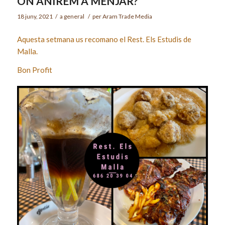
ON ANIREM A MENJAR?
18 juny, 2021
/
a
general
/
per
Aram Trade Media
Aquesta setmana us recomano el Rest. Els Estudis de
Malla.
Bon Profit