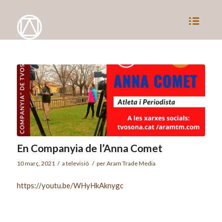
En Companyia de l’Anna Comet
10 març, 2021
/
a
televisió
/
per
Aram Trade Media
https://youtu.be/WHyHkAknygc