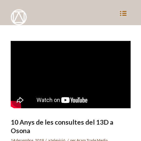
10 Anys de les consultes del 13D a
Osona
14 desembre, 2019
/
a
televisió
/
per
Aram Trade Media