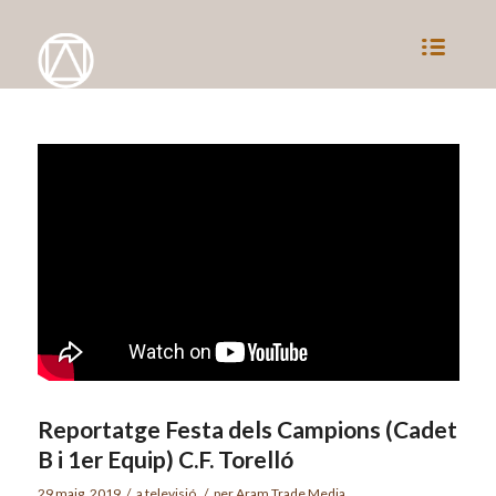
Reportatge Festa dels Campions (Cadet
B i 1er Equip) C.F. Torelló
29 maig, 2019
/
a
televisió
/
per
Aram Trade Media