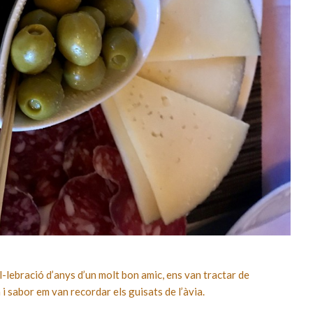
l-lebració d’anys d’un molt bon amic, ens van tractar de
 i sabor em van recordar els guisats de l’àvia.