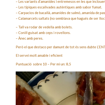
– Les variants d’amanides i entremesos en les que inclouen
– Les típiques escalivades autèntiques amb sabor fumat.
– Carpacios de bacallà, amanides de salmó, amanida de pas
– Calamarcets saltats (no semblava que hagués de ser lloc
– Tall va rodar de vedella amb bolets.
– Conill guisat amb ceps i rovellons.
– Ànec amb peres.
Però el que destaco per damunt de tot és sens dubte L’E
El servei molt amable i eficient
Puntuació sobre 10 – Per mi un: 8,5