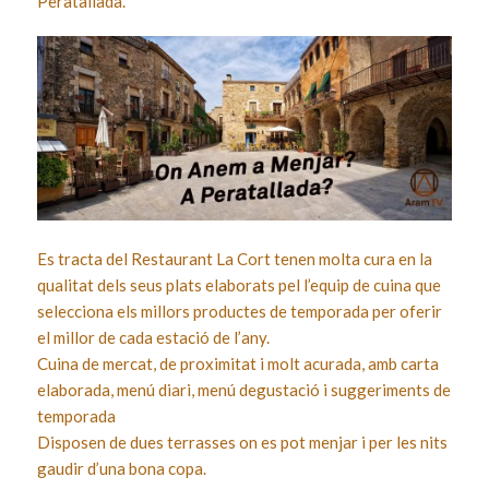
Peratallada.
Es tracta del Restaurant La Cort tenen molta cura en la
qualitat dels seus plats elaborats pel l’equip de cuina que
selecciona els millors productes de temporada per oferir
el millor de cada estació de l’any.
Cuina de mercat, de proximitat i molt acurada, amb carta
elaborada, menú diari, menú degustació i suggeriments de
temporada
Disposen de dues terrasses on es pot menjar i per les nits
gaudir d’una bona copa.