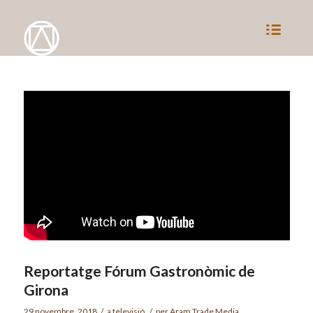
Reportatge Fórum Gastronòmic de
Girona
29 novembre, 2018
/
a
televisió
/
per
Aram Trade Media