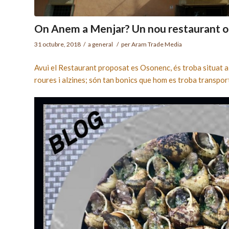
On Anem a Menjar? Un nou restaurant o
31 octubre, 2018
/
a
general
/
per
Aram Trade Media
Avui el Restaurant proposat es Osonenc, és troba situat a
roures i alzines; són tan bonics que hom es troba transpor