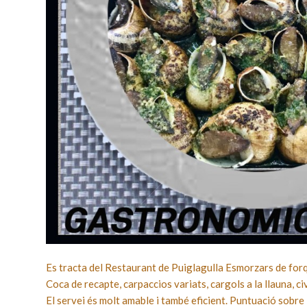
Es tracta del Restaurant de Puiglagulla Esmorzars de forqu
Coca de recapte, carpaccios variats, cargols a la llauna, civ
El servei és molt amable i també eficient. Puntuació sobre 