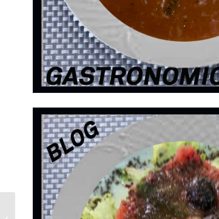
L’Èrica, el bus autònom