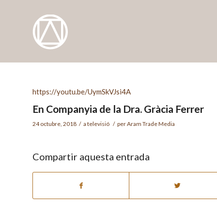
https://youtu.be/UymSkVJsi4A
En Companyia de la Dra. Gràcia Ferrer
24 octubre, 2018
/
a
televisió
/
per
Aram Trade Media
Compartir aquesta entrada