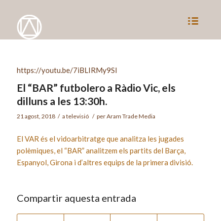
https://youtu.be/7iBLIRMy9SI
El “BAR” futbolero a Ràdio Vic, els
dilluns a les 13:30h.
21 agost, 2018
/
a
televisió
/
per
Aram Trade Media
El VAR és el vidoarbitratge que analitza les jugades
polèmiques, el “BAR” analitzem els partits del Barça,
Espanyol, Girona i d’altres equips de la primera divisió.
Compartir aquesta entrada