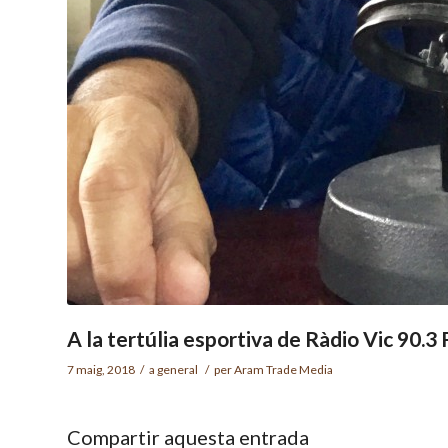
A la tertúlia esportiva de Ràdio Vic 90.3
7 maig, 2018
/
a
general
/
per
Aram Trade Media
Compartir aquesta entrada