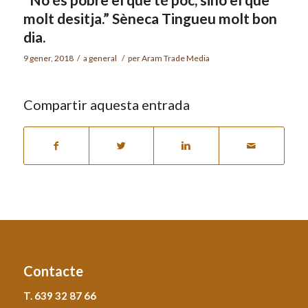
molt desitja.” Sèneca Tingueu molt bon
dia.
9 gener, 2018
/
a
general
/
per
Aram Trade Media
Compartir aquesta entrada
Contacte
T. 639 32 87 66