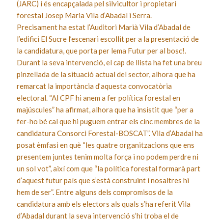
(JARC) i és encapçalada pel silvicultor i propietari
forestal Josep Maria Vila d’Abadal i Serra.
Precisament ha estat l’Auditori Marià Vila d’Abadal de
l’edifici El Sucre l’escenari escollit per a la presentació de
la candidatura, que porta per lema Futur per al bosc!.
Durant la seva intervenció, el cap de llista ha fet una breu
pinzellada de la situació actual del sector, alhora que ha
remarcat la importància d’aquesta convocatòria
electoral. “Al CPF hi anem a fer política forestal en
majúscules” ha afirmat, alhora que ha insistit que “per a
fer-ho bé cal que hi puguem entrar els cinc membres de la
candidatura Consorci Forestal-BOSCAT”. Vila d’Abadal ha
posat èmfasi en què “les quatre organitzacions que ens
presentem juntes tenim molta força i no podem perdre ni
un sol vot”, així com que “la política forestal formarà part
d’aquest futur país que s’està construint i nosaltres hi
hem de ser”. Entre alguns dels compromisos de la
candidatura amb els electors als quals s’ha referit Vila
d’Abadal durant la seva intervenció s’hi troba el de