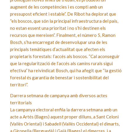
augment de les competències i es compti amb un
pressupost eficient i estable”. De Ribot ha deplorat que
“els boscos, que són la principal infraestructura del país,
no estan essent una prioritat i no s’hi destinen els
recursos que mereixen”. Finalment, el número 5, Ramon
Bosch, s’ha encarregat de desenvolupar una de les
principals temàtiques d’actualitat que afecten els
propietaris forestals: l’accés als boscos. “Cal aconseguir
que la regularització de l’accés als camins rurals sigui
efectiva” ha reivindicat Bosch, qui ha afegit que “la gestió
forestal és garantia de benestar i sostenibilitat del
territori”.
Darrera setmana de campanya amb diversos actes
territorials
La campanya electoral enfila la darrera setmana amb un
acte a Artés (Bages) aquest proper dilluns, a Sant Celoni
(Vallès Oriental) i Sabadell (Vallès Occidental) el dimarts,
a Gironella (Berguedà) i Gaià (Bages) el dimecres, i a