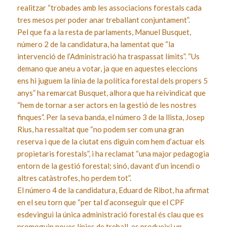
realitzar “trobades amb les associacions forestals cada
tres mesos per poder anar treballant conjuntament”.
Pel que fa a la resta de parlaments, Manuel Busquet,
número 2 de la candidatura, ha lamentat que “la
intervenció de l’Administració ha traspassat límits”. “Us
demano que aneu a votar, ja que en aquestes eleccions
ens hi juguem la línia de la política forestal dels propers 5
anys” ha remarcat Busquet, alhora que ha reivindicat que
“hem de tornar a ser actors en la gestió de les nostres
finques”. Per la seva banda, el número 3 de la llista, Josep
Rius, ha ressaltat que “no podem ser com una gran
reserva i que de la ciutat ens diguin com hem d’actuar els
propietaris forestals”, i ha reclamat “una major pedagogia
entorn de la gestió forestal; sinó, davant d’un incendi o
altres catàstrofes, ho perdem tot”.
El número 4 de la candidatura, Eduard de Ribot, ha afirmat
en el seu torn que “per tal d’aconseguir que el CPF
esdevingui la única administració forestal és clau que es
promoguin noves línies de treball, es produeixi un