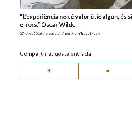
“L’experiència no té valor ètic algun, é
errors.” Oscar Wilde
27 juliol, 2016
/
a
general
/
per
Aram Trade Media
Compartir aquesta entrada