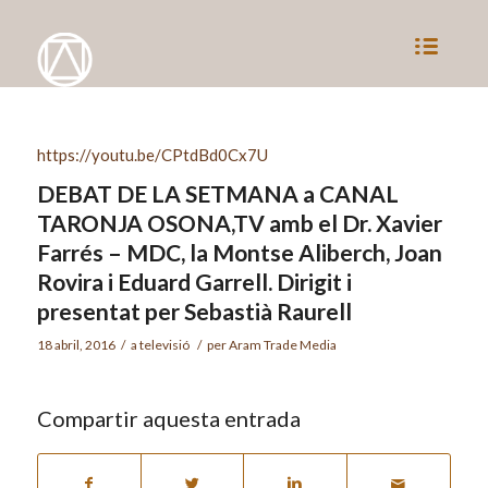
https://youtu.be/CPtdBd0Cx7U
DEBAT DE LA SETMANA a CANAL
TARONJA OSONA,TV amb el Dr. Xavier
Farrés – MDC, la Montse Aliberch, Joan
Rovira i Eduard Garrell. Dirigit i
presentat per Sebastià Raurell
18 abril, 2016
/
a
televisió
/
per
Aram Trade Media
Compartir aquesta entrada