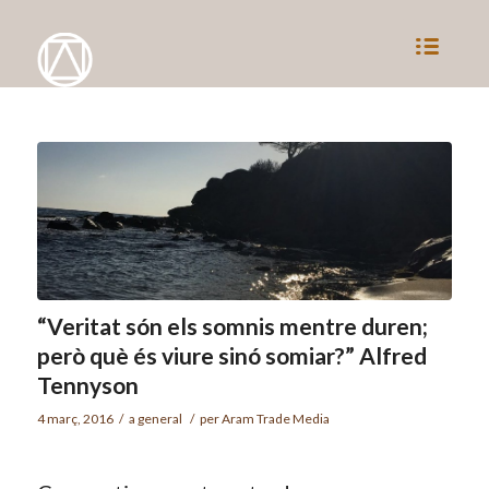
“Veritat són els somnis mentre duren;
però què és viure sinó somiar?” Alfred
Tennyson
4 març, 2016
/
a
general
/
per
Aram Trade Media