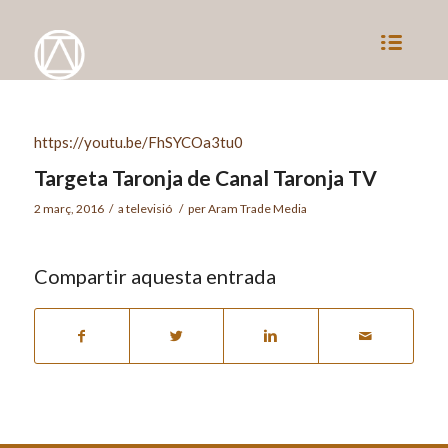
https://youtu.be/FhSYCOa3tu0
Targeta Taronja de Canal Taronja TV
2 març, 2016
/
a
televisió
/
per
Aram Trade Media
Compartir aquesta entrada