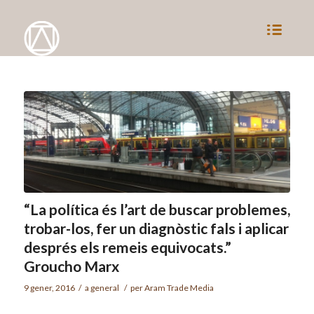
“La política és l’art de buscar problemes,
trobar-los, fer un diagnòstic fals i aplicar
després els remeis equivocats.”
Groucho Marx
9 gener, 2016
/
a
general
/
per
Aram Trade Media