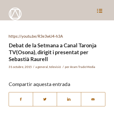
https://youtu.be/R3e3wU4-h3A
Debat de la Setmana a Canal Taronja
TV(Osona), dirigit i presentat per
Sebastià Raurell
31 octubre, 2015
/
a
general
,
televisió
/
per
Aram Trade Media
Compartir aquesta entrada