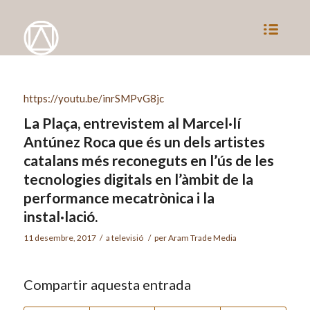
https://youtu.be/inrSMPvG8jc
La Plaça, entrevistem al Marcel·lí
Antúnez Roca que és un dels artistes
catalans més reconeguts en l’ús de les
tecnologies digitals en l’àmbit de la
performance mecatrònica i la
instal·lació.
11 desembre, 2017
/
a
televisió
/
per
Aram Trade Media
Compartir aquesta entrada